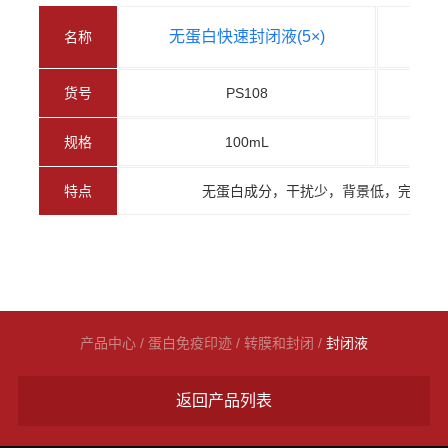
无蛋白快速封闭液(5×)
无
名称
货号
PS108
规格
100mL
特点
无蛋白成分，干扰少，背景低，完全封闭仅
产品中心
/
蛋白免疫印迹
/
转膜和封闭
/
封闭液
返回产品列表