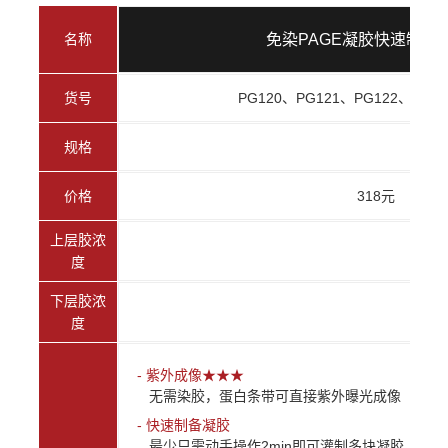
名称
免染PAGE凝胶快速制备
货号
PG120、PG121、PG122、PG12
规格
价格
318元
上层胶浓
度
下层胶浓
度
- 紫外成像★★★
无需染胶，蛋白条带可直接紫外曝光成像
- 快速制备凝胶
最少只需动手操作2min即可灌制多块凝胶，无