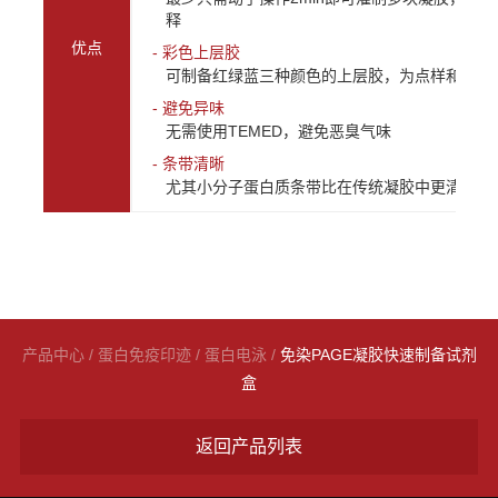
释
优点
- 彩色上层胶
可制备红绿蓝三种颜色的上层胶，为点样和区分
- 避免异味
无需使用TEMED，避免恶臭气味
- 条带清晰
尤其小分子蛋白质条带比在传统凝胶中更清晰
产品中心
/
蛋白免疫印迹
/
蛋白电泳
/
免染PAGE凝胶快速制备试剂
盒
返回产品列表