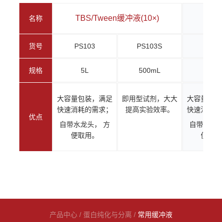
TBS/Tween缓冲液(10×)
PBS
名称
货号
PS103
PS103S
PS10
规格
5L
500mL
5L
大容量包装，满足
即用型试剂，大大
大容量包装
快速消耗的需求；
提高实验效率。
快速消耗的
优点
自带水龙头， 方
自带水龙头
便取用。
便取用
产品中心
/
蛋白纯化与分离
/
常用缓冲液